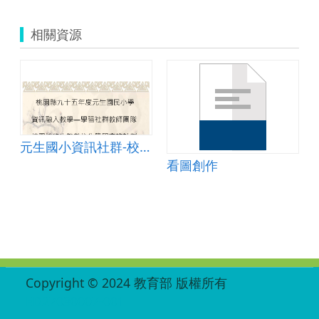
相關資源
元生國小資訊社群-校園植物生態數位化學習計畫
看圖創作
:::
Copyright © 2024 教育部 版權所有
ED27030007-001