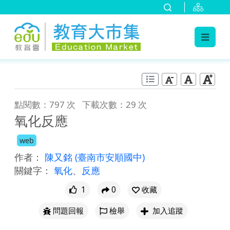
:::
跳到主要內容
:::
點閱數：797 次
下載次數：29 次
氧化反應
web
作者：
陳又銘
(臺南市安順國中)
關鍵字：
氧化
、
反應
1
0
收藏
問題回報
檢舉
加入追蹤