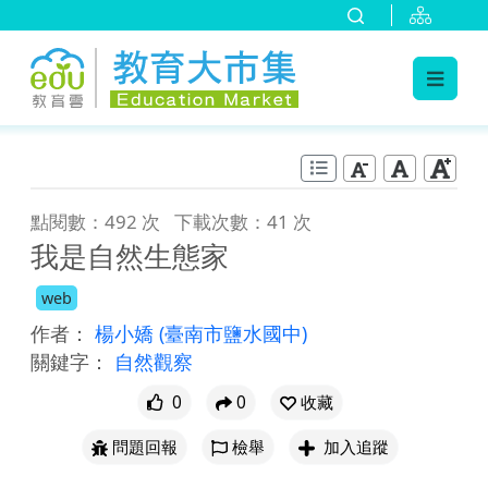
:::
跳到主要內容
:::
點閱數：492 次
下載次數：41 次
我是自然生態家
web
作者：
楊小嬌
(臺南市鹽水國中)
關鍵字：
自然觀察
0
0
收藏
問題回報
檢舉
加入追蹤