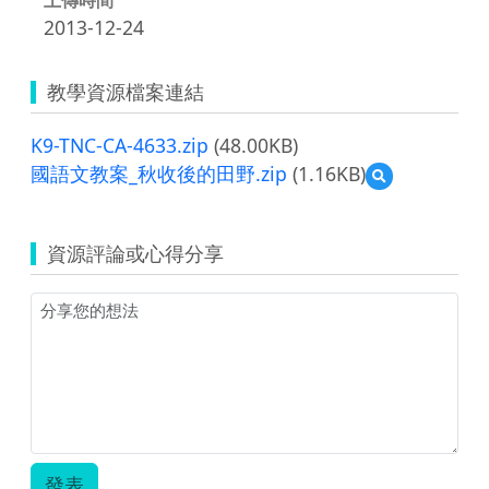
2013-12-24
教學資源檔案連結
K9-TNC-CA-4633.zip
(48.00KB)
國語文教案_秋收後的田野.zip
(1.16KB)
預
覽
國
語
資源評論或心得分享
文
教
案
_
秋
收
後
的
田
野.zip
發表