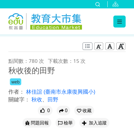
:::
跳到主要內容
:::
點閱數：780 次
下載次數：15 次
秋收後的田野
web
作者：
林佳誼
(臺南市永康復興國小)
關鍵字：
秋收
、
田野
0
0
收藏
問題回報
檢舉
加入追蹤