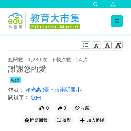
:::
跳到主要內容
:::
點閱數：1,230 次
下載次數：24 次
謝謝您的愛
web
作者：
賴光惠
(臺南市崇明國小)
關鍵字：
歌曲
0
0
收藏
問題回報
檢舉
加入追蹤