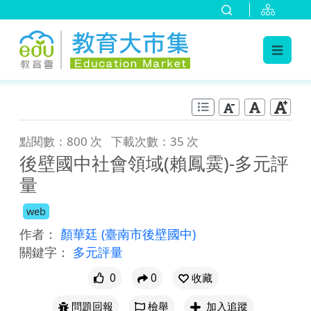
:::
跳到主要內容
:::
點閱數：800 次
下載次數：35 次
後壁國中社會領域(賴鳳霙)-多元評
量
web
作者：
顏華廷
(臺南市後壁國中)
關鍵字：
多元評量
0
0
收藏
問題回報
檢舉
加入追蹤