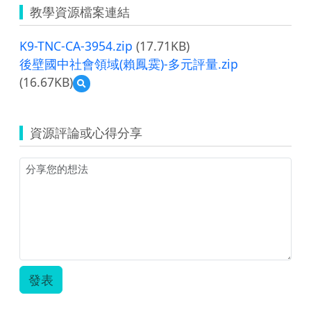
教學資源檔案連結
K9-TNC-CA-3954.zip
(17.71KB)
後壁國中社會領域(賴鳳霙)-多元評量.zip
(16.67KB)
預
覽
後
壁
資源評論或心得分享
國
中
社
會
領
域
(賴
鳳
霙)-
多
元
發表
評
量.zip