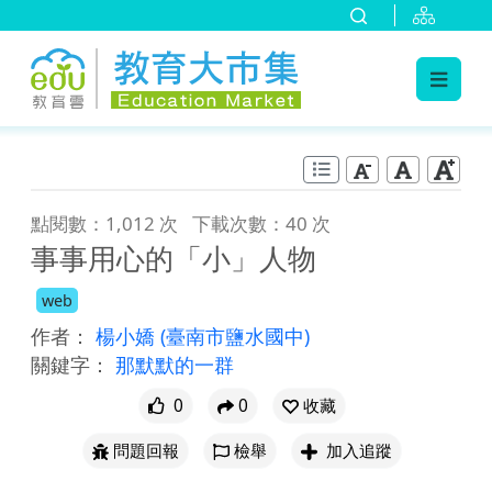
:::
跳到主要內容
:::
點閱數：1,012 次
下載次數：40 次
事事用心的「小」人物
web
作者：
楊小嬌
(臺南市鹽水國中)
關鍵字：
那默默的一群
0
0
收藏
問題回報
檢舉
加入追蹤