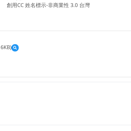
創用CC 姓名標示-非商業性 3.0 台灣
16KB)
預
覽
學
東
國
小
102
年
度
家
庭
暴
力
防
治
融