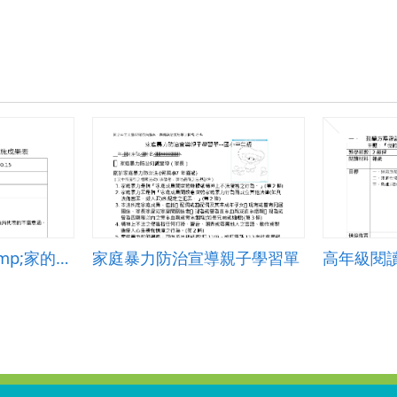
入
教
學
設
計.zip
什麼是家庭暴力&amp;家的風貌
家庭暴力防治宣導親子學習單