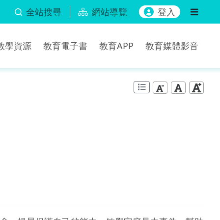
全站搜尋
網站導覽
登入
b教學資源
教育電子書
教育APP
教育媒體影音