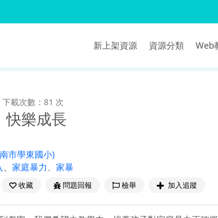
新上架資源
資源分類
We
下載次數：81 次
，快樂成長
臺南市學東國小)
入
、
家庭暴力
、
家暴
收藏
問題回報
檢舉
加入追蹤