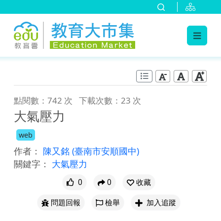
:::
跳到主要內容
:::
點閱數：742 次
下載次數：23 次
大氣壓力
web
作者：
陳又銘
(臺南市安順國中)
關鍵字：
大氣壓力
0
0
收藏
問題回報
檢舉
加入追蹤