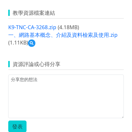
教學資源檔案連結
K9-TNC-CA-3268.zip
(4.18MB)
一、網路基本概念、介紹及資料檢索及使用.zip
(1.11KB)
預
覽
一、
網
資源評論或心得分享
路
基
本
概
念、
介
紹
及
資
料
檢
發表
索