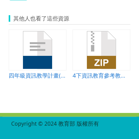
及
使
用.zip
其他人也看了這些資源
四年級資訊教學計畫(巨岩)
4下資訊教育參考教材第十四課-搜尋旅遊資訊-課本 教學設計
:::
Copyright © 2024 教育部 版權所有
ED27030007-001