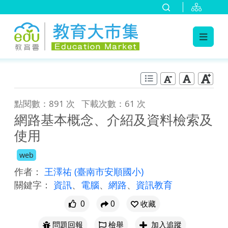
:::
跳到主要內容
:::
點閱數：891 次
下載次數：61 次
網路基本概念、介紹及資料檢索及
使用
web
作者：
王澤祐
(臺南市安順國小)
關鍵字：
資訊
、
電腦
、
網路
、
資訊教育
0
0
收藏
問題回報
檢舉
加入追蹤