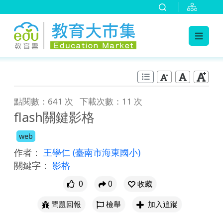
:::
跳到主要內容
:::
點閱數：641 次
下載次數：11 次
flash關鍵影格
web
作者：
王學仁
(臺南市海東國小)
關鍵字：
影格
0
0
收藏
問題回報
檢舉
加入追蹤