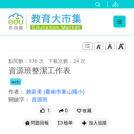
:::
跳到主要內容
:::
點閱數：936 次
下載次數：24 次
資源班整潔工作表
web
作者：
賴富美
(臺南市東山國小)
關鍵字：
資源班
1
0
收藏
問題回報
檢舉
加入追蹤