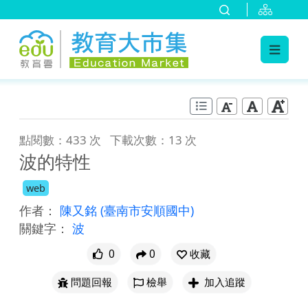
:::
跳到主要內容
:::
點閱數：433 次
下載次數：13 次
波的特性
web
作者：
陳又銘
(臺南市安順國中)
關鍵字：
波
0
0
收藏
問題回報
檢舉
加入追蹤