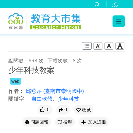
:::
跳到主要內容
:::
點閱數：693 次
下載次數：8 次
少年科技教案
web
作者：
邱燕萍
(臺南市崇明國中)
關鍵字：
自由軟體
、
少年科技
0
0
收藏
問題回報
檢舉
加入追蹤