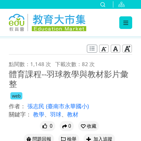
:::
跳到主要內容
:::
點閱數：1,148 次
下載次數：82 次
體育課程--羽球教學與教材影片彙
整
web
作者：
張志民
(臺南市永華國小)
關鍵字：
教學
、
羽球
、
教材
0
0
收藏
問題回報
檢舉
加入追蹤