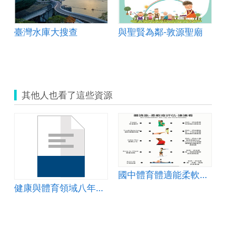
臺灣水庫大搜查
與聖賢為鄰-敦源聖廟
其他人也看了這些資源
國中體育體適能柔軟度-學習單(評估)
健康與體育領域八年級樂樂棒球教案-楊玉妹