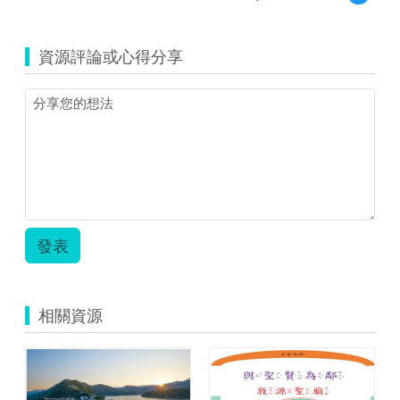
覽
體
育
資源評論或心得分享
課
程-
羽
球
教
學
與
教
材
彙
整.zip
發表
相關資源