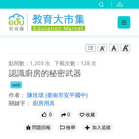
:::
跳到主要內容
:::
點閱數：1,203 次
下載次數：128 次
認識廚房的秘密武器
web
作者：
陳玫珺
(臺南市安平國中)
關鍵字：
廚房用具
0
0
收藏
問題回報
檢舉
加入追蹤