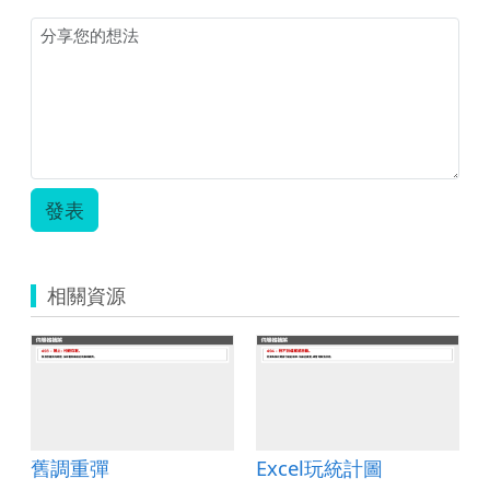
房
的
秘
密
武
器.zip
發表
相關資源
舊調重彈
Excel玩統計圖