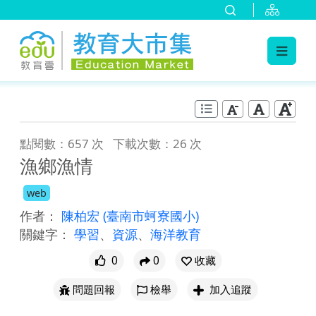
:::
跳到主要內容
:::
點閱數：657 次
下載次數：26 次
漁鄉漁情
web
作者：
陳柏宏
(臺南市蚵寮國小)
關鍵字：
學習
、
資源
、
海洋教育
0
0
收藏
問題回報
檢舉
加入追蹤