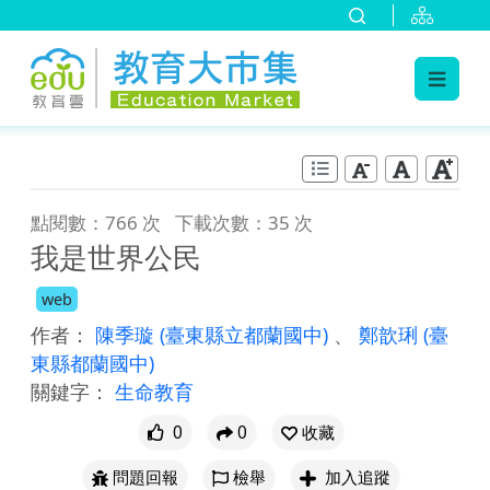
:::
跳到主要內容
:::
點閱數：766 次
下載次數：35 次
我是世界公民
web
作者：
陳季璇
(臺東縣立都蘭國中)
、
鄭歆琍
(臺
東縣都蘭國中)
關鍵字：
生命教育
0
0
收藏
問題回報
檢舉
加入追蹤