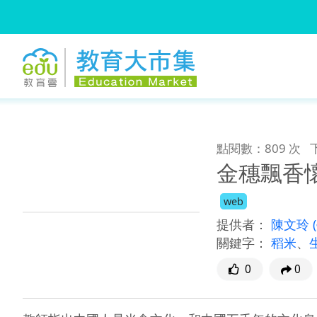
:::
跳到主要內容
:::
點閱數：809 次
金穗飄香
web
提供者：
陳文玲
關鍵字：
稻米
、
0
0