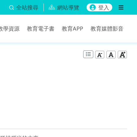
全站搜尋
網站導覽
登入
b教學資源
教育電子書
教育APP
教育媒體影音