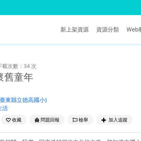
新上架資源
資源分類
We
下載次數：34 次
懷舊童年
(臺東縣立德高國小)
生活
收藏
問題回報
檢舉
加入追蹤