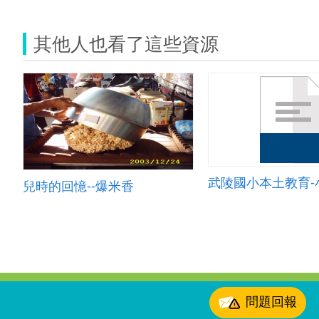
其他人也看了這些資源
兒時的回憶--爆米香
:::
問題回報