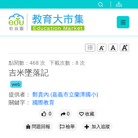
:::
跳到主要內容
:::
點閱數：468 次
下載次數：8 次
吉米墜落記
web
提供者：
鄭貴內
(嘉義市立蘭潭國小)
關鍵字：
國際教育
0
0
收藏
問題回報
檢舉
加入追蹤