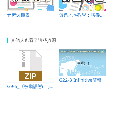
g Game
元素週期表
偏遠地區教學：培養道德實踐與公民意識素養
其他人也看了這些資源
G22-3 Infinitive簡報
G9-5_《被動語態(二)：助動詞、感官動詞、使役動詞》學習單