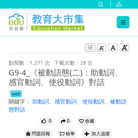
:::
跳到主要內容
:::
點閱數：1,271 次
下載次數：28 次
G9-4_《被動語態(二)：助動詞、
感官動詞、使役動詞》對話
web
關鍵字：
助動詞
、
感官動詞
、
使役動詞
、
被動語
態對話
0
0
收藏
問題回報
檢舉
加入追蹤