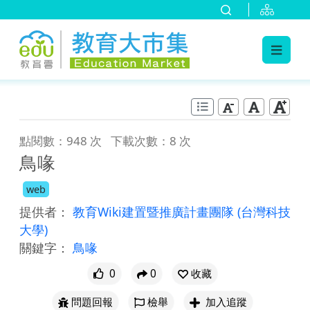
:::
跳到主要內容
:::
點閱數：948 次
下載次數：8 次
鳥喙
web
提供者：
教育Wiki建置暨推廣計畫團隊
(台灣科技
大學)
關鍵字：
鳥喙
0
0
收藏
問題回報
檢舉
加入追蹤