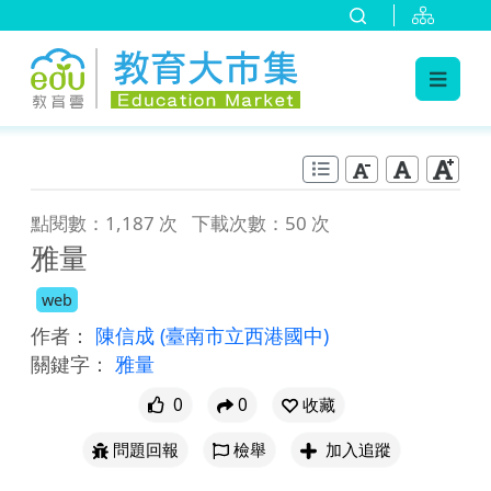
:::
跳到主要內容
:::
點閱數：1,187 次
下載次數：50 次
雅量
web
作者：
陳信成
(臺南市立西港國中)
關鍵字：
雅量
0
0
收藏
問題回報
檢舉
加入追蹤