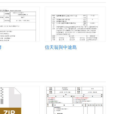
簿
信天翁與中途島