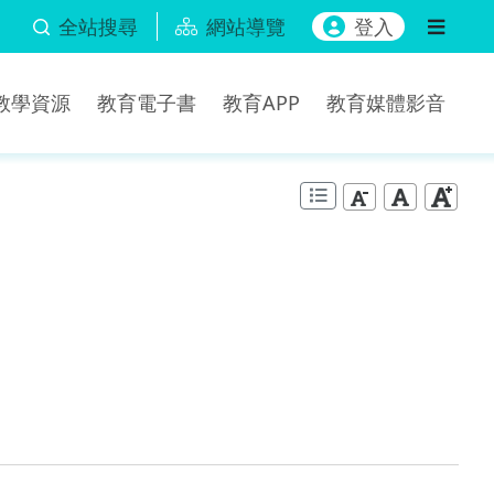
全站搜尋
網站導覽
登入
b教學資源
教育電子書
教育APP
教育媒體影音