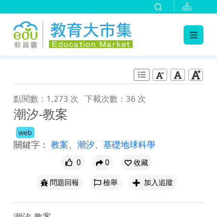
:::
跳到主要內容
:::
點閱數：1,273 次
下載次數：36 次
潮汐-教案
web
關鍵字：
教案
、
潮汐
、
基礎地球科學
0
0
收藏
問題回報
檢舉
加入追蹤