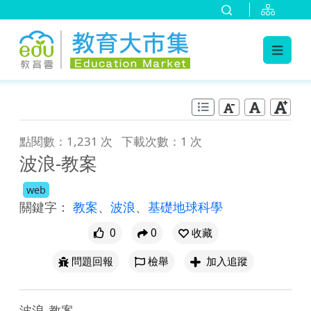
:::
跳到主要內容
:::
點閱數：1,231 次
下載次數：1 次
波浪-教案
web
關鍵字：
教案
、
波浪
、
基礎地球科學
0
0
收藏
問題回報
檢舉
加入追蹤