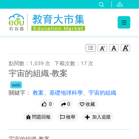
:::
跳到主要內容
:::
點閱數：1,039 次
下載次數：17 次
宇宙的組織-教案
web
關鍵字：
教案
、
基礎地球科學
、
宇宙的組織
0
0
收藏
問題回報
檢舉
加入追蹤