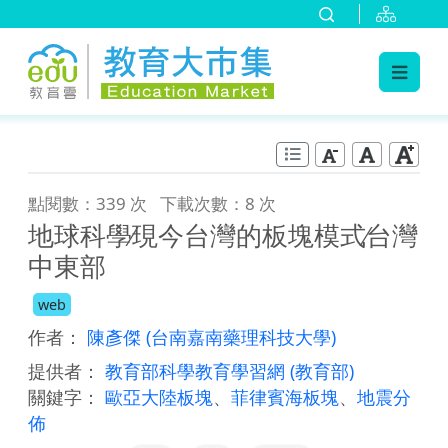
:::
跳到主要內容
:::
點閱數：339 次
下載次數：8 次
地球科學∕現今台灣的板塊模式∕台灣
中東部
web
作者：
陳彥傑
(台南嘉南藥理科技大學)
提供者：
教育部科學教育學習網
(教育部)
關鍵字：
歐亞大陸板塊
、
菲律賓海板塊
、
地震分
佈