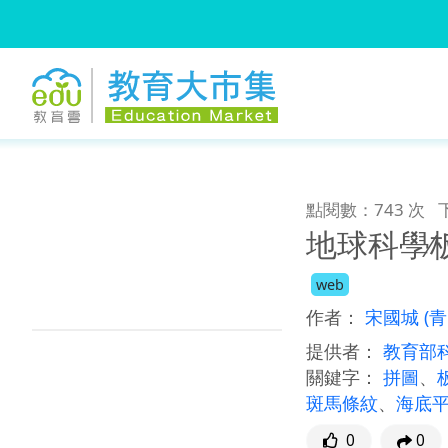
:::
跳到主要內容
:::
點閱數：743 次
地球科學∕
web
作者：
宋國城
(
提供者：
教育部
關鍵字：
拼圖
、
斑馬條紋
、
海底
0
0