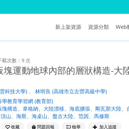
新上架資源
資源分類
We
下載次數：9 次
板塊運動∕地球內部的層狀構造-
青雲科技大學)
、
林明良
(高雄市立左營高級中學)
科學教育學習網
(教育部)
板塊構造
、
韋格納
、
大陸漂移
、
海底擴張
、
剛瓦那大陸
、
平頂山
、
海斯
、
海桌山
、
盤古大陸
、
范因
、
馬修斯
收藏
問題回報
檢舉
加入追蹤