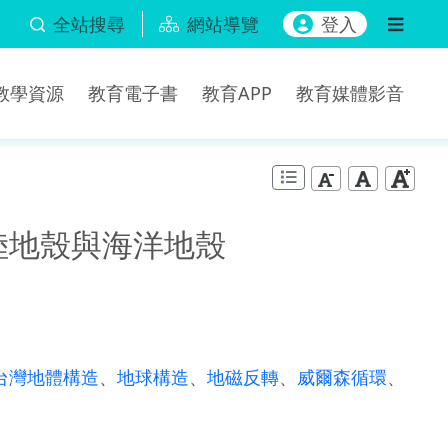
全站搜尋
網站導覽
登入
b教學資源
教育電子書
教育APP
教育媒體影音
大陸地殼與海洋地殼
台灣地體構造
、
地球構造
、
地磁反轉
、
威爾森循環
、