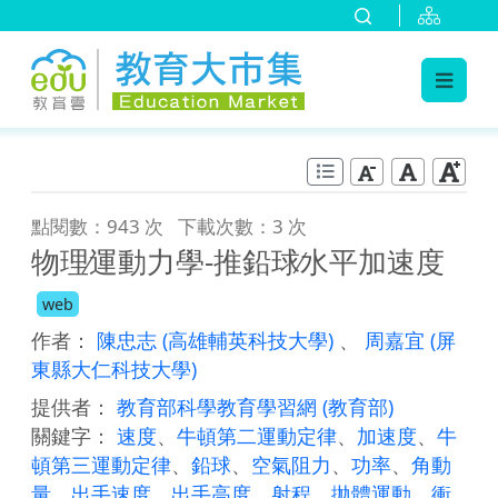
:::
跳到主要內容
:::
點閱數：943 次
下載次數：3 次
物理∕運動力學-推鉛球∕水平加速度
web
作者：
陳忠志
(高雄輔英科技大學)
、
周嘉宜
(屏
東縣大仁科技大學)
提供者：
教育部科學教育學習網
(教育部)
關鍵字：
速度
、
牛頓第二運動定律
、
加速度
、
牛
頓第三運動定律
、
鉛球
、
空氣阻力
、
功率
、
角動
量
、
出手速度
、
出手高度
、
射程
、
拋體運動
、
衝