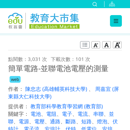
:::
跳到主要內容
:::
點閱數：3,031 次
下載次數：101 次
簡單電路-並聯電池電壓的測量
web
作者：
陳忠志
(高雄輔英科技大學)
、
周嘉宜
(屏
東縣大仁科技大學)
提供者：
教育部科學教育學習網
(教育部)
關鍵字：
電池
、
電阻
、
電子
、
電流
、
串聯
、
並
聯
、
電源
、
電壓
、
通路
、
斷路
、
短路
、
燈泡
、
伏
特計
、
電子流
、
安培計
、
伏特
、
低電位
、
安培
、