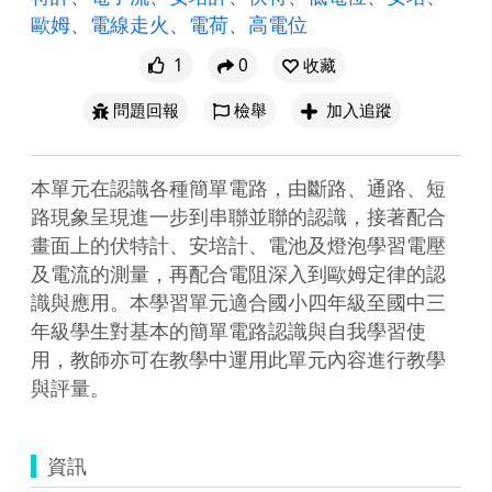
歐姆
、
電線走火
、
電荷
、
高電位
1
0
收藏
問題回報
檢舉
加入追蹤
本單元在認識各種簡單電路，由斷路、通路、短
路現象呈現進一步到串聯並聯的認識，接著配合
畫面上的伏特計、安培計、電池及燈泡學習電壓
及電流的測量，再配合電阻深入到歐姆定律的認
識與應用。本學習單元適合國小四年級至國中三
年級學生對基本的簡單電路認識與自我學習使
用，教師亦可在教學中運用此單元內容進行教學
與評量。
資訊