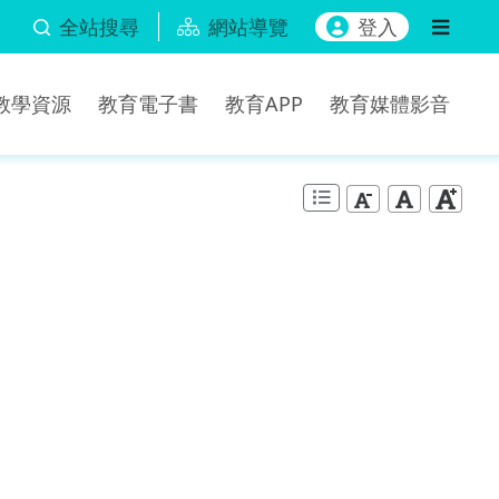
全站搜尋
網站導覽
登入
b教學資源
教育電子書
教育APP
教育媒體影音