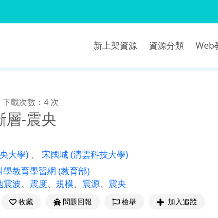
新上架資源
資源分類
We
下載次數：4 次
斷層-震央
中央大學)
、
宋國城
(清雲科技大學)
科學教育學習網
(教育部)
地震波
、
震度
、
規模
、
震源
、
震央
收藏
問題回報
檢舉
加入追蹤