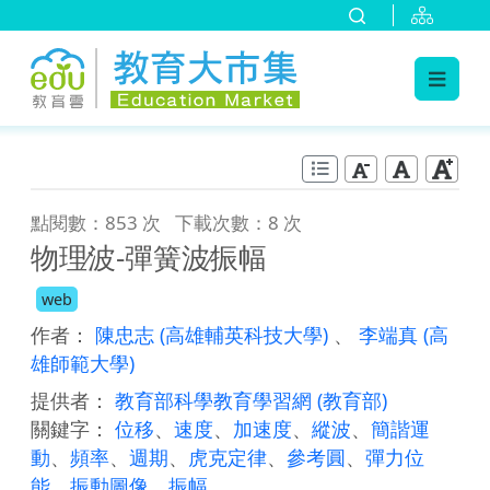
:::
跳到主要內容
:::
點閱數：853 次
下載次數：8 次
物理∕波-彈簧波∕振幅
web
作者：
陳忠志
(高雄輔英科技大學)
、
李端真
(高
雄師範大學)
提供者：
教育部科學教育學習網
(教育部)
關鍵字：
位移
、
速度
、
加速度
、
縱波
、
簡諧運
動
、
頻率
、
週期
、
虎克定律
、
參考圓
、
彈力位
能
、
振動圖像
、
振幅