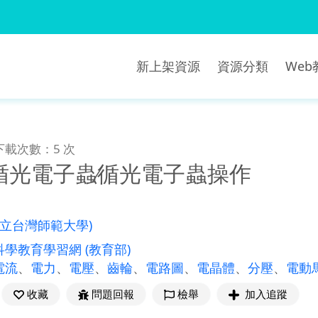
新上架資源
資源分類
We
下載次數：5 次
循光電子蟲∕循光電子蟲操作
國立台灣師範大學)
科學教育學習網
(教育部)
電流
、
電力
、
電壓
、
齒輪
、
電路圖
、
電晶體
、
分壓
、
電動
收藏
問題回報
檢舉
加入追蹤