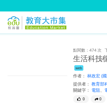
:::
跳到主要內容
:::
點閱數：474 次
生活科技∕
web
作者：
林政宏
(
提供者：
教育部
關鍵字：
電阻
、
0
0