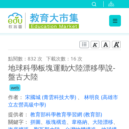
:::
跳到主要內容
:::
點閱數：832 次
下載次數：16 次
地球科學∕板塊運動∕大陸漂移學說-
盤古大陸
web
作者：
宋國城
(青雲科技大學)
、
林明良
(高雄市
立左營高級中學)
提供者：
教育部科學教育學習網
(教育部)
關鍵字：
拼圖
、
板塊構造
、
韋格納
、
大陸漂移
、