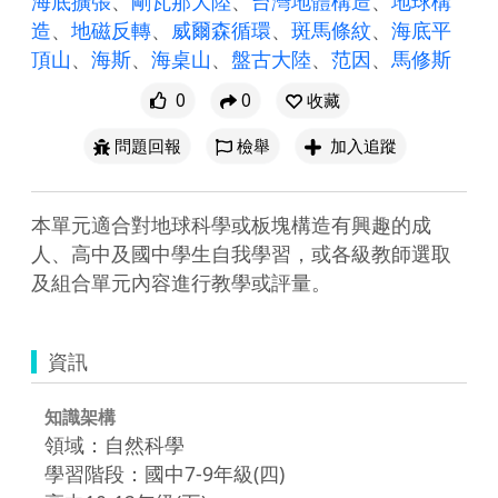
海底擴張
、
剛瓦那大陸
、
台灣地體構造
、
地球構
造
、
地磁反轉
、
威爾森循環
、
斑馬條紋
、
海底平
頂山
、
海斯
、
海桌山
、
盤古大陸
、
范因
、
馬修斯
0
0
收藏
問題回報
檢舉
加入追蹤
本單元適合對地球科學或板塊構造有興趣的成
人、高中及國中學生自我學習，或各級教師選取
及組合單元內容進行教學或評量。
資訊
知識架構
領域：自然科學
學習階段：國中7-9年級(四)