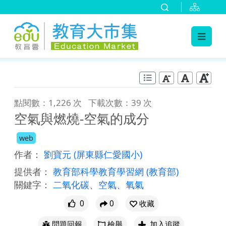
:::
跳到主要內容
:::
點閱數：1,226 次
下載次數：39 次
空氣與燃燒-空氣的成分
web
作者：
劉寶元
(屏東縣仁愛國小)
提供者：
教育部科學教育學習網
(教育部)
關鍵字：
二氧化碳
、
空氣
、
氧氣
0
0
收藏
問題回報
檢舉
加入追蹤