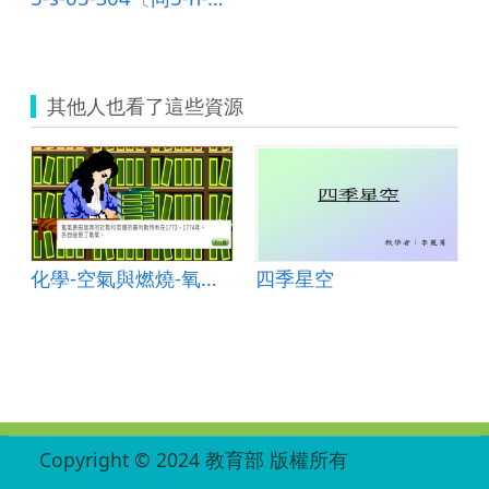
其他人也看了這些資源
焰
化學-空氣與燃燒-氧氣的發現
四季星空
:::
Copyright © 2024 教育部 版權所有
ED27030007-001