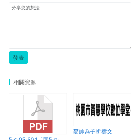
發表
相關資源
麥帥為子祈禱文
5-s-05-S04〔同5-n-18-S04〕能計算複合圖形的面積