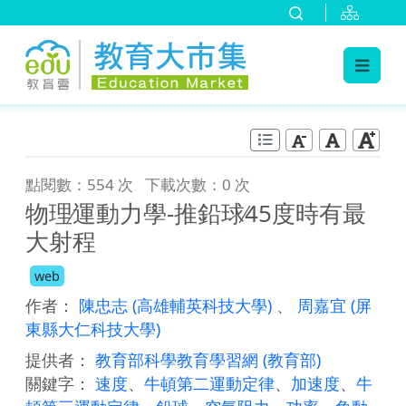
:::
跳到主要內容
:::
點閱數：554 次
下載次數：0 次
物理∕運動力學-推鉛球∕45度時有最
大射程
web
作者：
陳忠志
(高雄輔英科技大學)
、
周嘉宜
(屏
東縣大仁科技大學)
提供者：
教育部科學教育學習網
(教育部)
關鍵字：
速度
、
牛頓第二運動定律
、
加速度
、
牛