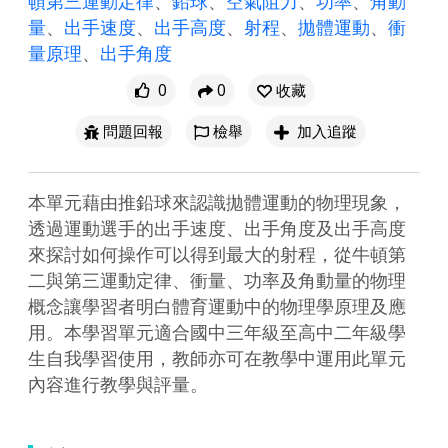
頓第三運動定律
、
鉛球
、
空氣阻力
、
功率
、
角動
量
、
出手速度
、
出手高度
、
射程
、
拋體運動
、
衝
量原理
、
出手角度
0
0
收藏
問題回報
檢舉
加入追蹤
本單元藉由推鉛球來認識拋體運動的物理現象，
透過運動選手的出手速度、出手角度及出手高度
來探討如何操作可以得到最大的射程，從牛頓第
二與第三運動定律、衝量、功率及角動量的物理
概念讓學習者明白體育運動中的物理學原理及應
用。本學習單元適合國中三年級至高中二年級學
生自我學習使用，教師亦可在教學中運用此單元
內容進行教學與評量。