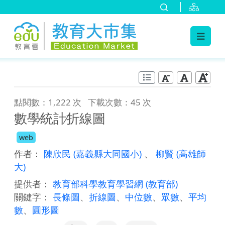
:::
跳到主要內容
:::
點閱數：1,222 次
下載次數：45 次
數學∕統計∕折線圖
web
作者：
陳欣民
(嘉義縣大同國小)
、
柳賢
(高雄師
大)
提供者：
教育部科學教育學習網
(教育部)
關鍵字：
長條圖
、
折線圖
、
中位數
、
眾數
、
平均
數
、
圓形圖