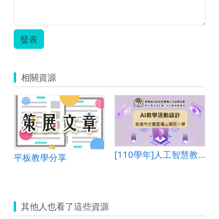
發表
相關資源
龍埤風景區
[110學年]人工智慧教學活動設計―高雄市左營區福山國民小學
平板教學分享
其他人也看了這些資源