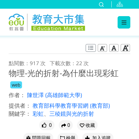
:::
跳到主要內容
:::
點閱數：917 次
下載次數：22 次
物理-光的折射-為什麼出現彩虹
web
作者：
陳世澤
(高雄師範大學)
提供者：
教育部科學教育學習網
(教育部)
關鍵字：
彩虹
、
三稜鏡與光的折射
0
0
收藏
問題回報
檢舉
加入追蹤