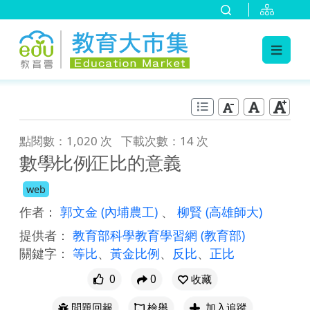
:::
跳到主要內容
:::
點閱數：1,020 次
下載次數：14 次
數學∕比例∕正比的意義
web
作者：
郭文金
(內埔農工)
、
柳賢
(高雄師大)
提供者：
教育部科學教育學習網
(教育部)
關鍵字：
等比
、
黃金比例
、
反比
、
正比
0
0
收藏
問題回報
檢舉
加入追蹤