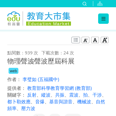
:::
跳到主要內容
:::
點閱數：939 次
下載次數：24 次
物理∕聲波∕聲波歷屆科展
web
作者：
李璧如
(五福國中)
提供者：
教育部科學教育學習網
(教育部)
關鍵字：
反射
、
縱波
、
共振
、
震波
、
拍
、
干涉
、
都卜勒效應
、
音爆
、
基音與諧音
、
機械波
、
自然
頻率
、
壓力波