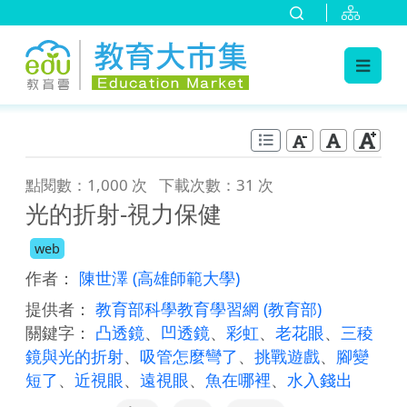
:::
跳到主要內容
:::
點閱數：1,000 次
下載次數：31 次
光的折射-視力保健
web
作者：
陳世澤
(高雄師範大學)
提供者：
教育部科學教育學習網
(教育部)
關鍵字：
凸透鏡
、
凹透鏡
、
彩虹
、
老花眼
、
三稜
鏡與光的折射
、
吸管怎麼彎了
、
挑戰遊戲
、
腳變
短了
、
近視眼
、
遠視眼
、
魚在哪裡
、
水入錢出