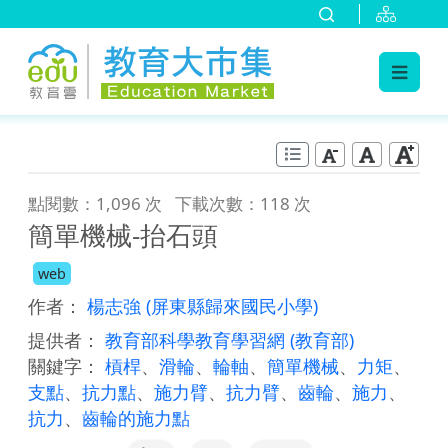
:::
跳到主要內容
:::
點閱數：1,096 次
下載次數：118 次
簡單機械-抬石頭
web
作者：
楊志強
(屏東縣歸來國民小學)
提供者：
教育部科學教育學習網
(教育部)
關鍵字：
槓桿
、
滑輪
、
輪軸
、
簡單機械
、
力矩
、
支點
、
抗力點
、
施力臂
、
抗力臂
、
齒輪
、
施力
、
抗力
、
齒輪的施力點