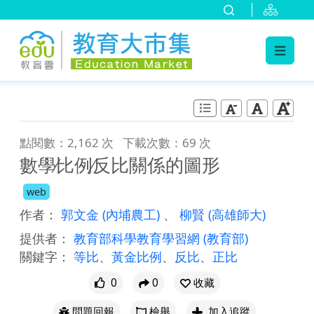
:::
跳到主要內容
:::
點閱數：2,162 次
下載次數：69 次
數學∕比例∕反比關係的圖形
web
作者：
郭文金
(內埔農工)
、
柳賢
(高雄師大)
提供者：
教育部科學教育學習網
(教育部)
關鍵字：
等比
、
黃金比例
、
反比
、
正比
0
0
收藏
問題回報
檢舉
加入追蹤