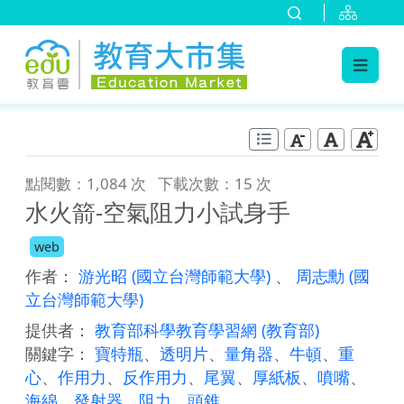
:::
跳到主要內容
:::
點閱數：1,084 次
下載次數：15 次
水火箭-空氣阻力小試身手
web
作者：
游光昭
(國立台灣師範大學)
、
周志勳
(國
立台灣師範大學)
提供者：
教育部科學教育學習網
(教育部)
關鍵字：
寶特瓶
、
透明片
、
量角器
、
牛頓
、
重
心
、
作用力
、
反作用力
、
尾翼
、
厚紙板
、
噴嘴
、
海綿
、
發射器
、
阻力
、
頭錐