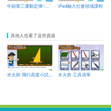
牛頓第三運動定律~理論與實作
iPad融入社會領域課程
其他人也看了這些資源
水火箭-飛行高度小試身手
水火箭-工具清單
:::