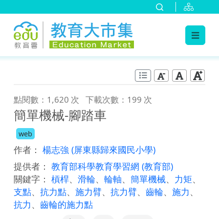
:::
跳到主要內容
:::
點閱數：1,620 次
下載次數：199 次
簡單機械-腳踏車
web
作者：
楊志強
(屏東縣歸來國民小學)
提供者：
教育部科學教育學習網
(教育部)
關鍵字：
槓桿
、
滑輪
、
輪軸
、
簡單機械
、
力矩
、
支點
、
抗力點
、
施力臂
、
抗力臂
、
齒輪
、
施力
、
抗力
、
齒輪的施力點