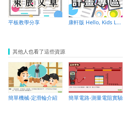
平板教學分享
康軒版 Hello, Kids Lesson1-He Is Smart &amp; 自編教材
其他人也看了這些資源
驗
簡單機械-定滑輪介紹
簡單電路-測量電阻實驗