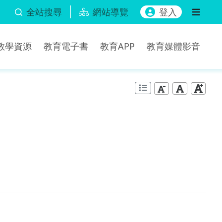
全站搜尋
網站導覽
登入
b教學資源
教育電子書
教育APP
教育媒體影音