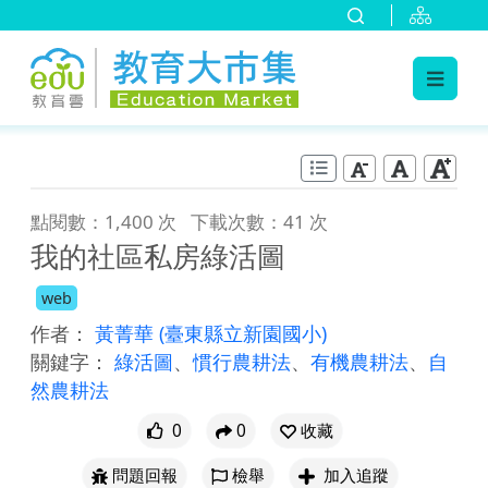
:::
跳到主要內容
:::
點閱數：1,400 次
下載次數：41 次
我的社區私房綠活圖
web
作者：
黃菁華
(臺東縣立新園國小)
關鍵字：
綠活圖
、
慣行農耕法
、
有機農耕法
、
自
然農耕法
0
0
收藏
問題回報
檢舉
加入追蹤