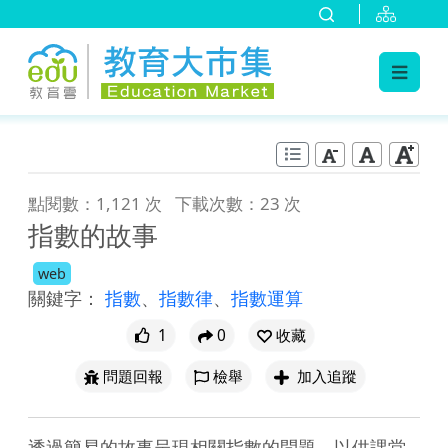
:::
跳到主要內容
:::
點閱數：1,121 次
下載次數：23 次
指數的故事
web
關鍵字：
指數
、
指數律
、
指數運算
1
0
收藏
問題回報
檢舉
加入追蹤
透過簡易的故事呈現相關指數的問題，以供課堂