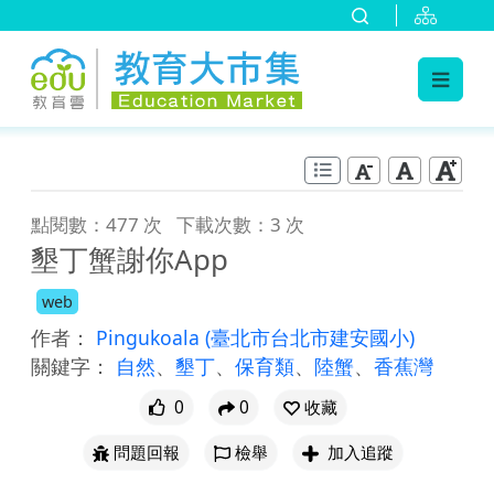
:::
跳到主要內容
:::
點閱數：477 次
下載次數：3 次
墾丁蟹謝你App
web
作者：
Pingukoala
(臺北市台北市建安國小)
關鍵字：
自然
、
墾丁
、
保育類
、
陸蟹
、
香蕉灣
0
0
收藏
問題回報
檢舉
加入追蹤