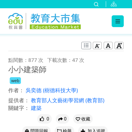
:::
跳到主要內容
:::
點閱數：877 次
下載次數：47 次
小小建築師
web
作者：
吳奕德
(樹德科技大學)
提供者：
教育部人文藝術學習網
(教育部)
關鍵字：
建築
0
0
收藏
問題回報
檢舉
加入追蹤